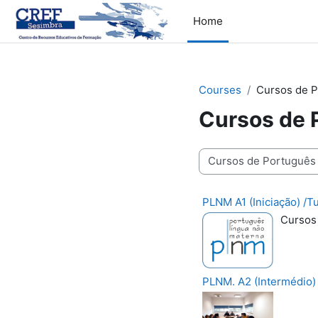
Skip to main content
Home
Courses
Cursos de 
Cursos de 
Course categories
PLNM A1 (Iniciação) /T
Cursos 
PLNM. A2 (Intermédio)