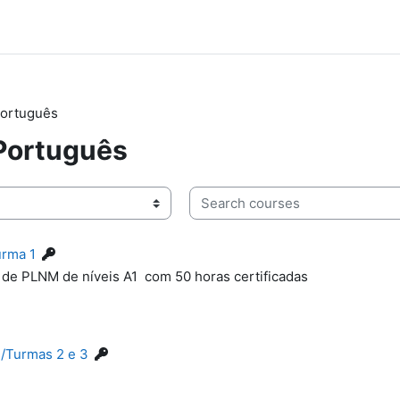
Português
Português
Search courses
urma 1
de PLNM de níveis A1 com 50 horas certificadas
 /Turmas 2 e 3