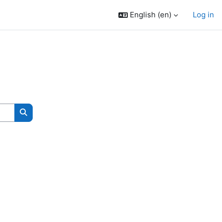
English ‎(en)‎
Log in
Search courses