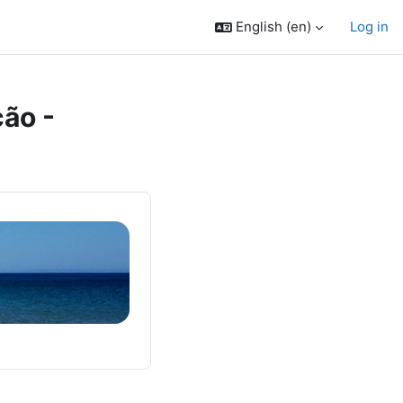
English ‎(en)‎
Log in
ão -