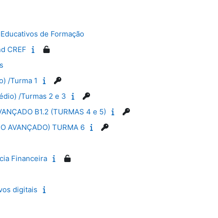
 Educativos de Formação
nd CREF
s
o) /Turma 1
édio) /Turmas 2 e 3
ANÇADO B1.2 (TURMAS 4 e 5)
SO AVANÇADO) TURMA 6
cia Financeira
os digitais